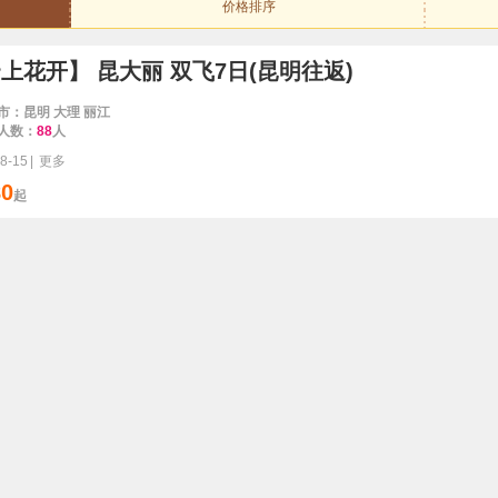
价格排序
上花开】 昆大丽 双飞7日(昆明往返)
市：昆明 大理 丽江
人数：
88
人
8-15
|
更多
80
起