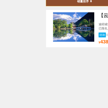
销量排序
【云
途经城
已报名
团期
0
43
¥