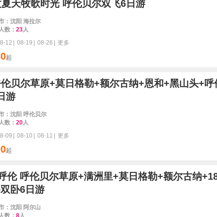
度夏天牧歌时光 呼伦贝尔双飞6日游
市：沈阳 海拉尔
人数：
23
人
8-12
|
08-19
|
08-26
|
更多
80
起
呼伦贝尔草原+莫日格勒+额尔古纳+恩和+黑山头+呼
日游
市：沈阳 呼伦贝尔
人数：
20
人
8-09
|
08-10
|
08-11
|
更多
00
起
呼伦 呼伦贝尔草原+满洲里+莫日格勒+额尔古纳+1
双卧6日游
市：沈阳 阿尔山
人数：
8
人