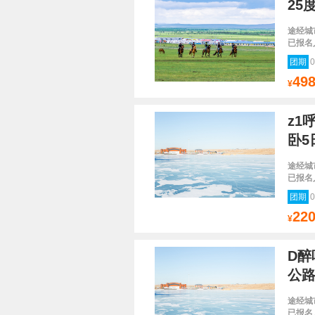
25
途经城
已报名
团期
0
49
¥
z1
卧5
途经城
已报名
团期
0
22
¥
D醉
公路
途经城
已报名