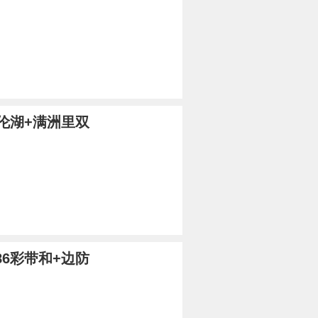
伦湖+满洲里双
86彩带和+边防