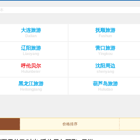
大连旅游
抚顺旅游
Dalian
Fushun
辽阳旅游
营口旅游
Liaoyang
Yingkou
呼伦贝尔
沈阳周边
Hulunbeier
shenyang
黑龙江旅游
葫芦岛旅游
Heilongjiang
Huludao
价格排序