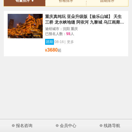
销量排序
价格排序
团期排序
重庆真纯玩 亚朵升级版【渝乐山城】 天生
三桥 龙水峡地缝 阿依河 九黎城 乌江画廊
双飞6日
途经城市：沈阳 重庆
已报名人数：
55
人
团期
08-16
|
更多
3680
¥
起
报名咨询
会员中心
线路导航