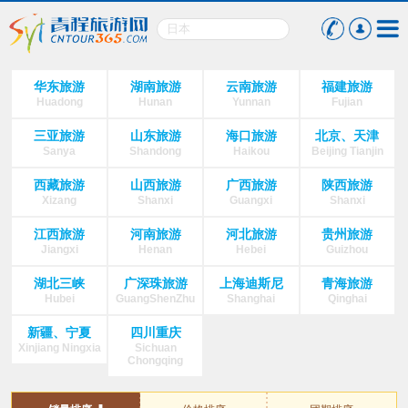
华东旅游
湖南旅游
云南旅游
福建旅游
Huadong
Hunan
Yunnan
Fujian
三亚旅游
山东旅游
海口旅游
北京、天津
Sanya
Shandong
Haikou
Beijing Tianjin
西藏旅游
山西旅游
广西旅游
陕西旅游
Xizang
Shanxi
Guangxi
Shanxi
江西旅游
河南旅游
河北旅游
贵州旅游
Jiangxi
Henan
Hebei
Guizhou
湖北三峡
广深珠旅游
上海迪斯尼
青海旅游
Hubei
GuangShenZhu
Shanghai
Qinghai
新疆、宁夏
四川重庆
Xinjiang Ningxia
Sichuan
Chongqing